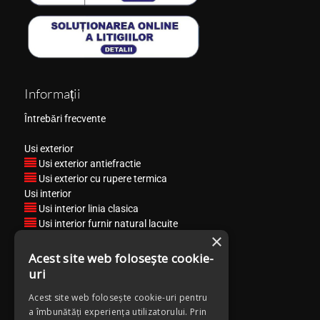
Informații
Întrebări frecvente
Usi exterior
Usi exterior antiefractie
Usi exterior cu rupere termica
Usi interior
Usi interior linia clasica
Usi interior furnir natural lacuite
×
Usi interior CPL 3D Matrix Heavy Line
Usi interior CPL 3D Matrix Slim Line
Acest site web folosește cookie-
Usi interior Filomuro
uri
Usi interior Polymerico
Acest site web folosește cookie-uri pentru
a îmbunătăți experiența utilizatorului. Prin