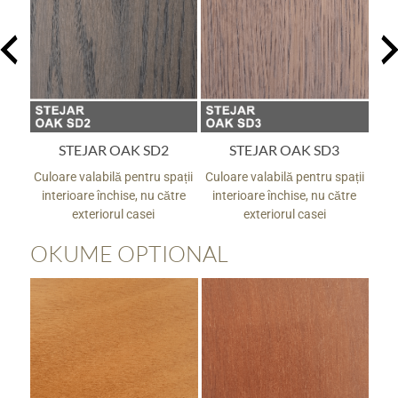
STEJAR OAK SD2
STEJAR OAK SD3
pații
Culoare valabilă pentru spații
Culoare valabilă pentru spații
Culo
tre
interioare închise, nu către
interioare închise, nu către
in
exteriorul casei
exteriorul casei
OKUME OPTIONAL