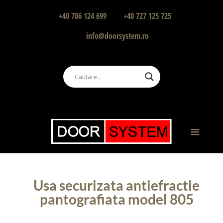
+40 786 124 699
+40 727 125 725
info@doorsystem.ro
Usa securizata antiefractie
pantografiata model 805