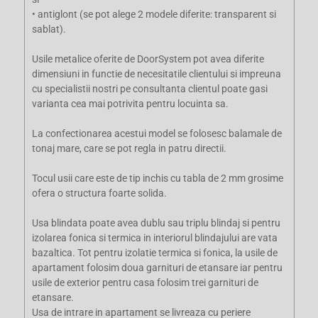
• antiglont (se pot alege 2 modele diferite: transparent si
sablat).
Usile metalice oferite de DoorSystem pot avea diferite
dimensiuni in functie de necesitatile clientului si impreuna
cu specialistii nostri pe consultanta clientul poate gasi
varianta cea mai potrivita pentru locuinta sa.
La confectionarea acestui model se folosesc balamale de
tonaj mare, care se pot regla in patru directii.
Tocul usii care este de tip inchis cu tabla de 2 mm grosime
ofera o structura foarte solida.
Usa blindata poate avea dublu sau triplu blindaj si pentru
izolarea fonica si termica in interiorul blindajului are vata
bazaltica. Tot pentru izolatie termica si fonica, la usile de
apartament folosim doua garnituri de etansare iar pentru
usile de exterior pentru casa folosim trei garnituri de
etansare.
Usa de intrare in apartament se livreaza cu periere