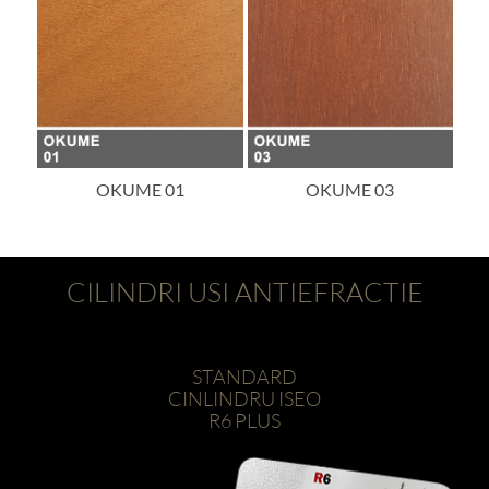
OKUME 01
OKUME 03
CILINDRI USI ANTIEFRACTIE
STANDARD
CINLINDRU ISEO
R6 PLUS