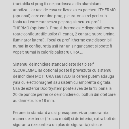
tractabila si prag fix de pardoseala din aluminium
anodizat, iar usa de casa se livreaza cu pachetul THERMO
(optional) care contine prag, picurator si trei perii sub
foaia usii care etanseaza pe prag si tocul cu profil
THERMO (optional). Pragul thermo este disponibil pentru
toate configuratiile usilor (1 canat, 2 canate, supralumina,
iluminator lateral). Tocul cu profil thermo este disponibil
numai in configuratia usii intr-un singur canat si poate fi
vopsit numai in culorile paletarului RAL.
Sistemul de inchidere standard este de tip seif
SECUREMME iar optional poate fi prevazuta cu sistemul
de inchidere MOTTURA sau ISEO, la cerere putem adauga
yala cu electromagnet sau sistem cu amprenta digitala.
Usa de exterior DoorSystem poate avea de la 13 pana la
20 de puncte periferice de inchidere cu bolturi din otel care
au diametrul de 18 mm.
Feroneria standard a usii presupune: vizor panoramic,
maner de exterior (fix sau mobil) si de interior, extra bolt de
siguranta (ce confera un plus de siguranta) si este