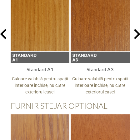
Standard A1
Standard A3
pații
Culoare valabilă pentru spații
Culoare valabilă pentru spații
Culo
tre
interioare închise, nu către
interioare închise, nu către
in
exteriorul casei
exteriorul casei
FURNIR STEJAR OPTIONAL