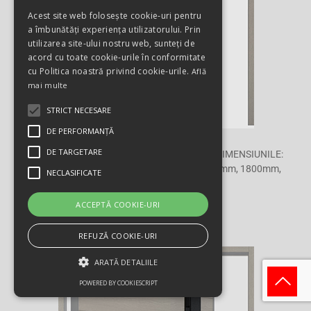
Acest site web folosește cookie-uri pentru
a îmbunătăți experiența utilizatorului. Prin
utilizarea site-ului nostru web, sunteți de
acord cu toate cookie-urile în conformitate
cu Politica noastră privind cookie-urile.
Află
mai multe
STRICT NECESARE
DE PERFORMANȚĂ
DE TARGETARE
MODELUL 1137 ESTE DISPONIBIL PENTRU DIMENSIUNILE:
800mm, 1000mm, 1200mm/1400mm, 1600mm, 1800mm,
NECLASIFICATE
2000mm
ACCEPTĂ COOKIE-URI
POLIS
REFUZĂ COOKIE-URI
ARATĂ DETALIILE
POWERED BY COOKIESCRIPT