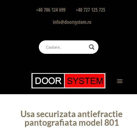
+40 786 124 699
+40 727 125 725
info@doorsystem.ro
Usa securizata antiefractie
pantografiata model 801