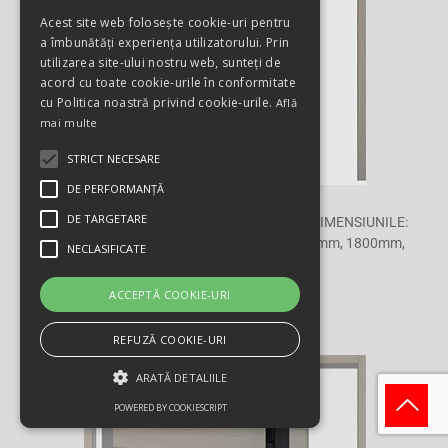
Acest site web folosește cookie-uri pentru
a îmbunătăți experiența utilizatorului. Prin
utilizarea site-ului nostru web, sunteți de
acord cu toate cookie-urile în conformitate
cu Politica noastră privind cookie-urile.
Află
mai multe
STRICT NECESARE
DE PERFORMANȚĂ
DE TARGETARE
MODELUL 1137 ESTE DISPONIBIL PENTRU DIMENSIUNILE:
800mm, 1000mm, 1200mm/1400mm, 1600mm, 1800mm,
NECLASIFICATE
2000mm
ACCEPTĂ COOKIE-URI
POLIS
REFUZĂ COOKIE-URI
ARATĂ DETALIILE
POWERED BY COOKIESCRIPT