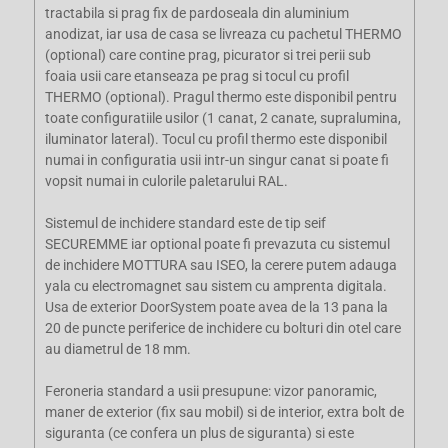
tractabila si prag fix de pardoseala din aluminium
anodizat, iar usa de casa se livreaza cu pachetul THERMO
(optional) care contine prag, picurator si trei perii sub
foaia usii care etanseaza pe prag si tocul cu profil
THERMO (optional). Pragul thermo este disponibil pentru
toate configuratiile usilor (1 canat, 2 canate, supralumina,
iluminator lateral). Tocul cu profil thermo este disponibil
numai in configuratia usii intr-un singur canat si poate fi
vopsit numai in culorile paletarului RAL.
Sistemul de inchidere standard este de tip seif
SECUREMME iar optional poate fi prevazuta cu sistemul
de inchidere MOTTURA sau ISEO, la cerere putem adauga
yala cu electromagnet sau sistem cu amprenta digitala.
Usa de exterior DoorSystem poate avea de la 13 pana la
20 de puncte periferice de inchidere cu bolturi din otel care
au diametrul de 18 mm.
Feroneria standard a usii presupune: vizor panoramic,
maner de exterior (fix sau mobil) si de interior, extra bolt de
siguranta (ce confera un plus de siguranta) si este