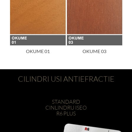
OKUME 03
OKUME 05
CILINDRI USI ANTIEFRACTIE
STANDARD
CINLINDRU ISEO
R6 PLUS