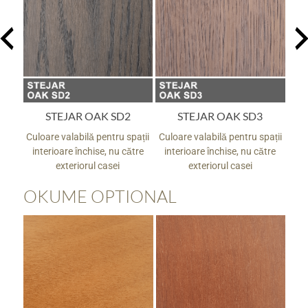
STEJAR OAK SD3
STEJAR OAK SD4
pații
Culoare valabilă pentru spații
Culoare valabilă pentru spații
Culo
tre
interioare închise, nu către
interioare închise, nu către
in
exteriorul casei
exteriorul casei
OKUME OPTIONAL