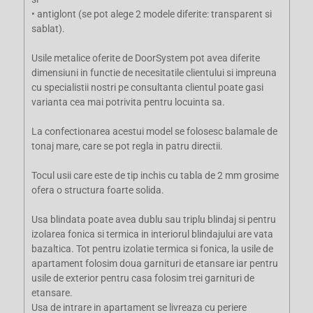
• antiglont (se pot alege 2 modele diferite: transparent si
sablat).
Usile metalice oferite de DoorSystem pot avea diferite
dimensiuni in functie de necesitatile clientului si impreuna
cu specialistii nostri pe consultanta clientul poate gasi
varianta cea mai potrivita pentru locuinta sa.
La confectionarea acestui model se folosesc balamale de
tonaj mare, care se pot regla in patru directii.
Tocul usii care este de tip inchis cu tabla de 2 mm grosime
ofera o structura foarte solida.
Usa blindata poate avea dublu sau triplu blindaj si pentru
izolarea fonica si termica in interiorul blindajului are vata
bazaltica. Tot pentru izolatie termica si fonica, la usile de
apartament folosim doua garnituri de etansare iar pentru
usile de exterior pentru casa folosim trei garnituri de
etansare.
Usa de intrare in apartament se livreaza cu periere