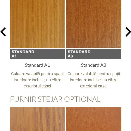
Standard A3
Standard A5
pații
Culoare valabilă pentru spații
Culoare valabilă pentru spații
Culo
tre
interioare închise, nu către
interioare închise, nu către
in
exteriorul casei
exteriorul casei
FURNIR STEJAR OPTIONAL