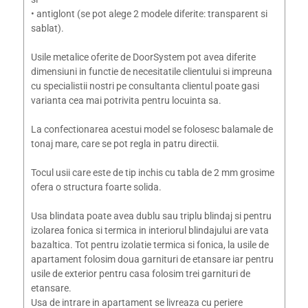
• antiglont (se pot alege 2 modele diferite: transparent si
sablat).
Usile metalice oferite de DoorSystem pot avea diferite
dimensiuni in functie de necesitatile clientului si impreuna
cu specialistii nostri pe consultanta clientul poate gasi
varianta cea mai potrivita pentru locuinta sa.
La confectionarea acestui model se folosesc balamale de
tonaj mare, care se pot regla in patru directii.
Tocul usii care este de tip inchis cu tabla de 2 mm grosime
ofera o structura foarte solida.
Usa blindata poate avea dublu sau triplu blindaj si pentru
izolarea fonica si termica in interiorul blindajului are vata
bazaltica. Tot pentru izolatie termica si fonica, la usile de
apartament folosim doua garnituri de etansare iar pentru
usile de exterior pentru casa folosim trei garnituri de
etansare.
Usa de intrare in apartament se livreaza cu periere