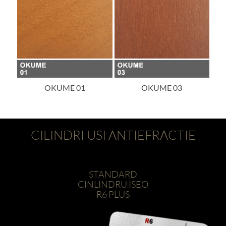
OKUME 03
OKUME 05
CILINDRI USI ANTIEFRACTIE
STANDARD
CINLINDRU ISEO
R6 PLUS