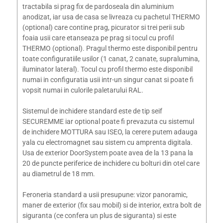
tractabila si prag fix de pardoseala din aluminium
anodizat, iar usa de casa se livreaza cu pachetul THERMO
(optional) care contine prag, picurator si trei perii sub
foaia usii care etanseaza pe prag si tocul cu profil
THERMO (optional). Pragul thermo este disponibil pentru
toate configuratiile usilor (1 canat, 2 canate, supralumina,
iluminator lateral). Tocul cu profil thermo este disponibil
numai in configuratia usii intr-un singur canat si poate fi
vopsit numai in culorile paletarului RAL.
Sistemul de inchidere standard este de tip seif
SECUREMME iar optional poate fi prevazuta cu sistemul
de inchidere MOTTURA sau ISEO, la cerere putem adauga
yala cu electromagnet sau sistem cu amprenta digitala.
Usa de exterior DoorSystem poate avea de la 13 pana la
20 de puncte periferice de inchidere cu bolturi din otel care
au diametrul de 18 mm.
Feroneria standard a usii presupune: vizor panoramic,
maner de exterior (fix sau mobil) si de interior, extra bolt de
siguranta (ce confera un plus de siguranta) si este