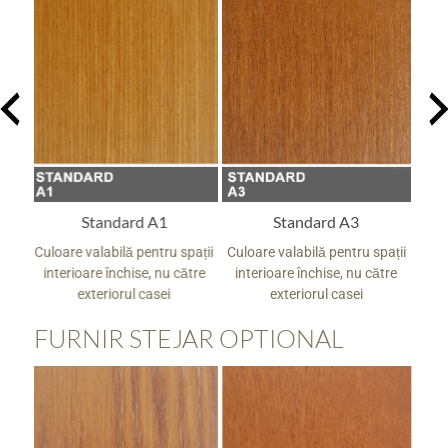
Standard A3
Standard A5
pații
Culoare valabilă pentru spații
Culoare valabilă pentru spații
Culo
tre
interioare închise, nu către
interioare închise, nu către
in
exteriorul casei
exteriorul casei
FURNIR STEJAR OPTIONAL