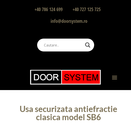
+40 786 124 699
+40 727 125 725
info@doorsystem.ro
Usa securizata antiefractie
clasica model SB6