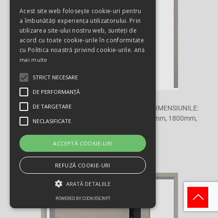
Acest site web folosește cookie-uri pentru
a îmbunătăți experiența utilizatorului. Prin
utilizarea site-ului nostru web, sunteți de
acord cu toate cookie-urile în conformitate
cu Politica noastră privind cookie-urile.
Află
mai multe
STRICT NECESARE
DE PERFORMANȚĂ
DE TARGETARE
MODELUL 1137 ESTE DISPONIBIL PENTRU DIMENSIUNILE:
800mm, 1000mm, 1200mm/1400mm, 1600mm, 1800mm,
NECLASIFICATE
2000mm
ACCEPTĂ COOKIE-URI
POLIS
REFUZĂ COOKIE-URI
ARATĂ DETALIILE
POWERED BY COOKIESCRIPT