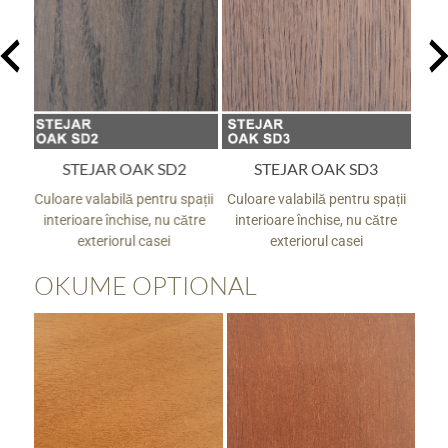
STEJAR OAK SD3
STEJAR OAK SD4
pații
Culoare valabilă pentru spații
Culoare valabilă pentru spații
Culo
tre
interioare închise, nu către
interioare închise, nu către
in
exteriorul casei
exteriorul casei
OKUME OPTIONAL