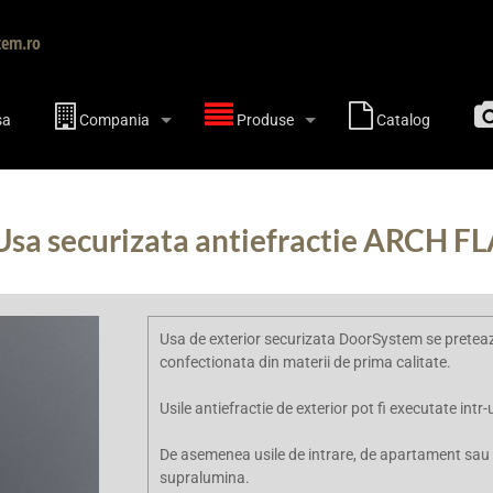
tem.ro
sa
Compania
Produse
Catalog
Usa securizata antiefractie ARCH F
Usa de exterior securizata DoorSystem se preteaza
confectionata din materii de prima calitate.
Usile antiefractie de exterior pot fi executate in
De asemenea usile de intrare, de apartament sau 
supralumina.