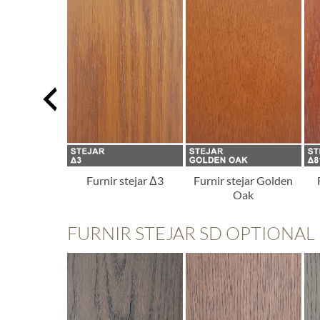
 stejar Δ1
Furnir stejar Δ3
Furnir stejar Golden
Oak
FURNIR STEJAR SD OPTIONAL