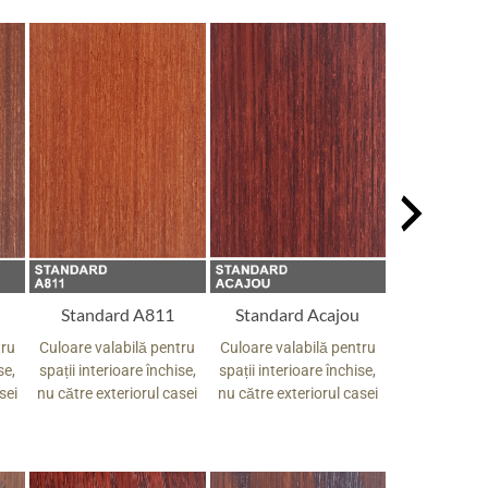
Standard A811
Standard Acajou
Standard
tru
Culoare valabilă pentru
Culoare valabilă pentru
Culoare vala
se,
spații interioare închise,
spații interioare închise,
spații interio
sei
nu către exteriorul casei
nu către exteriorul casei
nu către exte