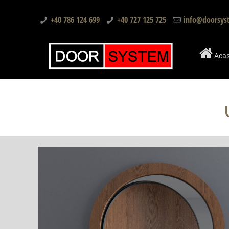
+40 786 124 699
+40 727 125 725
info@doorsys
Aca