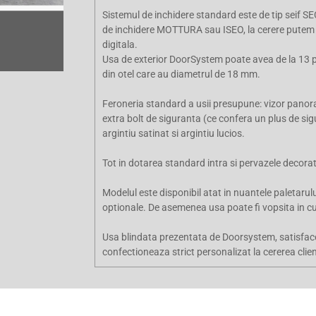
Sistemul de inchidere standard este de tip seif 
de inchidere MOTTURA sau ISEO, la cerere putem
digitala.
Usa de exterior DoorSystem poate avea de la 13 pa
din otel care au diametrul de 18 mm.
Feroneria standard a usii presupune: vizor panoram
extra bolt de siguranta (ce confera un plus de sigur
argintiu satinat si argintiu lucios.
Tot in dotarea standard intra si pervazele decorat
Modelul este disponibil atat in nuantele paletarului
optionale. De asemenea usa poate fi vopsita in cul
Usa blindata prezentata de Doorsystem, satisface
confectioneaza strict personalizat la cererea clien