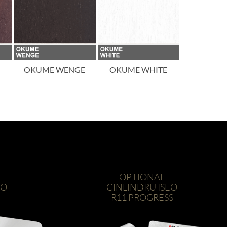
OKUME WENGE
OKUME WHITE
OKUME 
OPTIONAL
EO
CINLINDRU ISEO
R11 PROGRESS