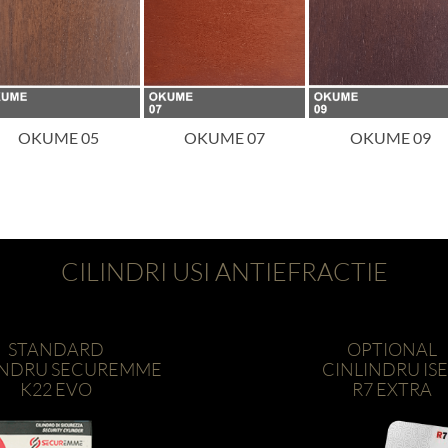
OKUME 05
OKUME 07
OKUME 09
CILINDRI USI ANTIEFRACTIE
STANDARD
OPTIONAL
INDRU SECUREMME
CINLINDRU IS
K22 EVO
R7 EXTRA