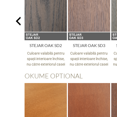
R OAK SD1
STEJAR OAK SD2
STEJAR OAK SD3
alabilă pentru
Culoare valabilă pentru
Culoare valabilă pentru
Cu
rioare închise,
spații interioare închise,
spații interioare închise,
sp
xteriorul casei
nu către exteriorul casei
nu către exteriorul casei
nu
OKUME OPTIONAL