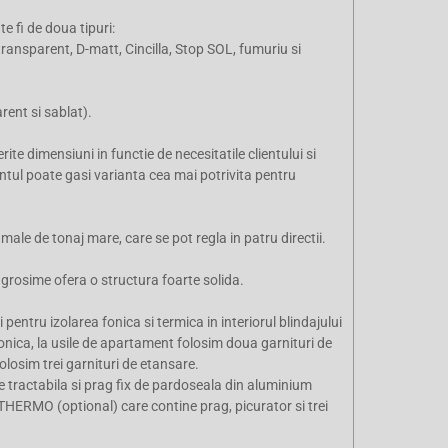
e fi de doua tipuri:
 transparent, D-matt, Cincilla, Stop SOL, fumuriu si
rent si sablat).
ite dimensiuni in functie de necesitatile clientului si
entul poate gasi varianta cea mai potrivita pentru
le de tonaj mare, care se pot regla in patru directii.
m grosime ofera o structura foarte solida.
pentru izolarea fonica si termica in interiorul blindajului
fonica, la usile de apartament folosim doua garnituri de
olosim trei garnituri de etansare.
e tractabila si prag fix de pardoseala din aluminium
 THERMO (optional) care contine prag, picurator si trei