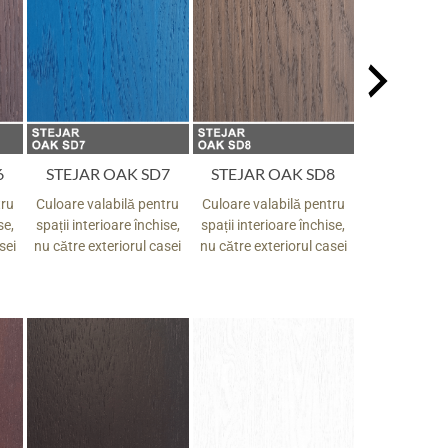
6
STEJAR OAK SD7
STEJAR OAK SD8
STEJAR 
tru
Culoare valabilă pentru
Culoare valabilă pentru
Culoare vala
se,
spații interioare închise,
spații interioare închise,
spații interio
sei
nu către exteriorul casei
nu către exteriorul casei
nu către exte