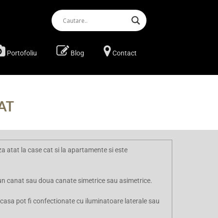
Portofoliu
Blog
Contact
LAT
 atat la case cat si la apartamente si este
tr-un canat sau doua canate simetrice sau asimetrice.
casa pot fi confectionate cu iluminatoare laterale sau