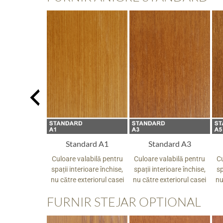
re White
Standard A1
Standard A3
alabilă pentru
Culoare valabilă pentru
Culoare valabilă pentru
Cu
rioare închise,
spații interioare închise,
spații interioare închise,
sp
xteriorul casei
nu către exteriorul casei
nu către exteriorul casei
nu
FURNIR STEJAR OPTIONAL