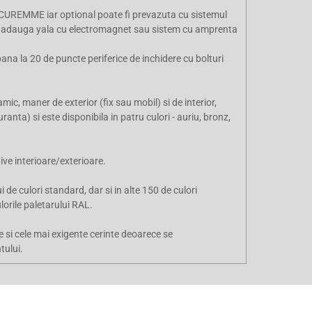
SECUREMME iar optional poate fi prevazuta cu sistemul
 adauga yala cu electromagnet sau sistem cu amprenta
na la 20 de puncte periferice de inchidere cu bolturi
ic, maner de exterior (fix sau mobil) si de interior,
anta) si este disponibila in patru culori - auriu, bronz,
ive interioare/exterioare.
 de culori standard, dar si in alte 150 de culori
orile paletarului RAL.
 si cele mai exigente cerinte deoarece se
tului.