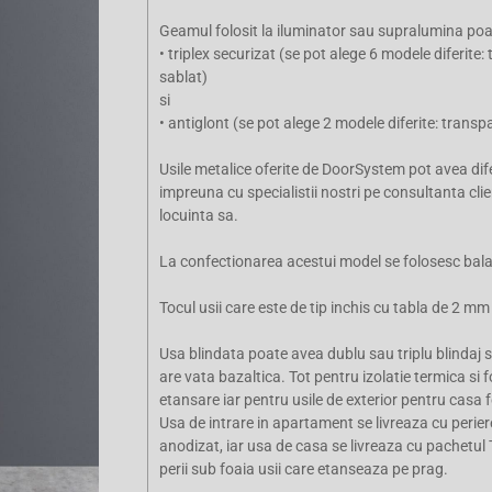
Geamul folosit la iluminator sau supralumina poat
• triplex securizat (se pot alege 6 modele diferite:
sablat)
si
• antiglont (se pot alege 2 modele diferite: transpa
Usile metalice oferite de DoorSystem pot avea difer
impreuna cu specialistii nostri pe consultanta cli
locuinta sa.
La confectionarea acestui model se folosesc balama
Tocul usii care este de tip inchis cu tabla de 2 m
Usa blindata poate avea dublu sau triplu blindaj si 
are vata bazaltica. Tot pentru izolatie termica si 
etansare iar pentru usile de exterior pentru casa f
Usa de intrare in apartament se livreaza cu perier
anodizat, iar usa de casa se livreaza cu pachetul
perii sub foaia usii care etanseaza pe prag.