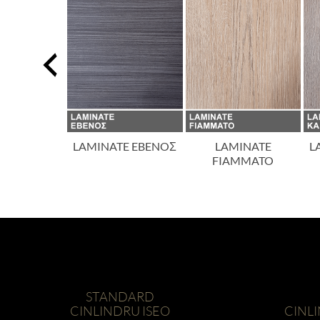
TE AΣΠPO
LAMINATE EBENOΣ
LAMINATE
L
FIAMMATO
STANDARD
CINLINDRU ISEO
CINL