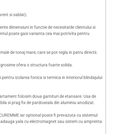
rent si sablat).
ite dimensiuni in functie de necesitatile clientului si
ientul poate gasi varianta cea mai potrivita pentru
le de tonaj mare, care se pot regla in patru directii.
m grosime ofera o structura foarte solida.
pentru izolarea fonica si termica in interiorul blindajului
 apartament folosim doua garnituri de etansare. Usa de
abila si prag fix de pardoseala din aluminiu anodizat.
SECUREMME iar optional poate fi prevazuta cu sistemul
 adauga yala cu electromagnet sau sistem cu amprenta