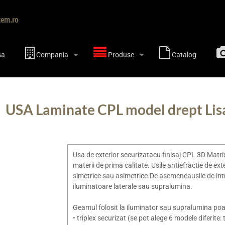
tem.ro
sa
Compania
Produse
Catalog
USA Laminate CPL model drept Lis
Usa de exterior securizatacu finisaj CPL 3D Matri
materii de prima calitate. Usile antiefractie de ex
simetrice sau asimetrice.De asemeneausile de int
iluminatoare laterale sau supralumina.
Geamul folosit la iluminator sau supralumina poat
• triplex securizat (se pot alege 6 modele diferite: