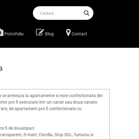
Portofoliu
Blog
Contact
a
x se preteaza la apartamente si este confectionata din
terior pot fi executate intr-un canat sau doua canate
rare, de apartament pot fi confectionate cu
e fi de douatipuri:
 transparent, D-matt, Cincilla, Stop SOL, fumuriu si