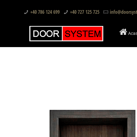
+40 786 124 699
+40 727 125 725
info@doorsys
Aca