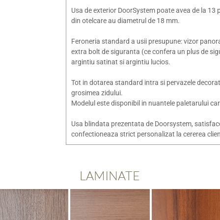
Usa de exterior DoorSystem poate avea de la 13 pa
din otelcare au diametrul de 18 mm.
Feroneria standard a usii presupune: vizor panoram
extra bolt de siguranta (ce confera un plus de sigur
argintiu satinat si argintiu lucios.
Tot in dotarea standard intra si pervazele decorat
grosimea zidului.
Modelul este disponibil in nuantele paletarului ca
Usa blindata prezentata de Doorsystem, satisface
confectioneaza strict personalizat la cererea clien
LAMINATE