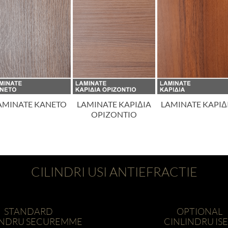
AMINATE KANETO
LAMINATE KAPIΔIA
LAMINATE KAPIΔ
OPIZONTIO
CILINDRI USI ANTIEFRACTIE
STANDARD
OPTIONAL
INDRU SECUREMME
CINLINDRU IS