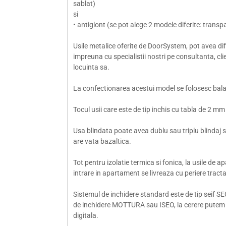
sablat)
si
• antiglont (se pot alege 2 modele diferite: transpa
Usile metalice oferite de DoorSystem, pot avea difer
impreuna cu specialistii nostri pe consultanta, cl
locuinta sa.
La confectionarea acestui model se folosesc balama
Tocul usii care este de tip inchis cu tabla de 2 m
Usa blindata poate avea dublu sau triplu blindaj si 
are vata bazaltica.
Tot pentru izolatie termica si fonica, la usile de
intrare in apartament se livreaza cu periere tract
Sistemul de inchidere standard este de tip seif 
de inchidere MOTTURA sau ISEO, la cerere putem
digitala.