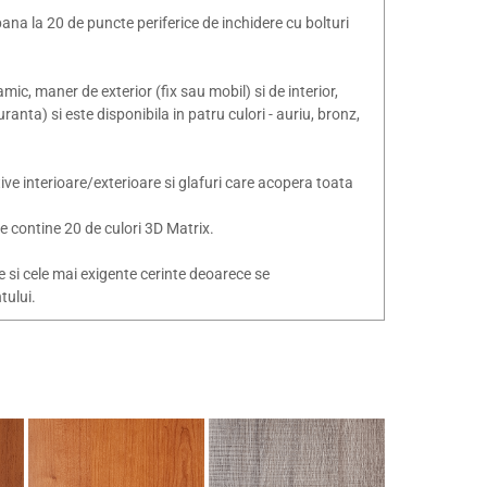
na la 20 de puncte periferice de inchidere cu bolturi
ic, maner de exterior (fix sau mobil) si de interior,
anta) si este disponibila in patru culori - auriu, bronz,
ive interioare/exterioare si glafuri care acopera toata
re contine 20 de culori 3D Matrix.
 si cele mai exigente cerinte deoarece se
tului.