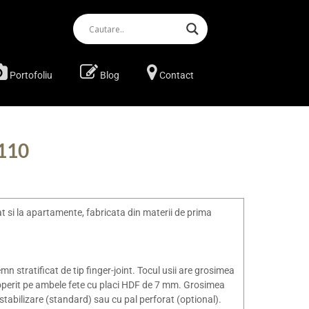
Portofoliu
Blog
Contact
-110
at si la apartamente, fabricata din materii de prima
mn stratificat de tip finger-joint. Tocul usii are grosimea
coperit pe ambele fete cu placi HDF de 7 mm. Grosimea
e stabilizare (standard) sau cu pal perforat (optional).