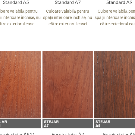
Standard A5
Standard A7
Standard A9
loare valabilă pentru
Culoare valabilă pentru
Culoare valabilă pe
i interioare închise, nu
spații interioare închise, nu
spații interioare închi
ătre exteriorul casei
către exteriorul casei
către exteriorul ca
urnir stejar Δ811
Furnir stejar Δ7
Furnir stejar Δ