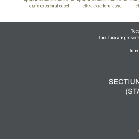
rul casei
către exteriorul casei
către exteriorul casei
c
Tocu
Tocul usii are grosim
Inter