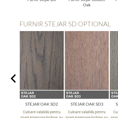
Oak
FURNIR STEJAR SD OPTIONAL
AK SD1
STEJAR OAK SD2
STEJAR OAK SD3
S
ilă pentru
Culoare valabilă pentru
Culoare valabilă pentru
Cu
e închise, nu
spații interioare închise, nu
spații interioare închise, nu
spați