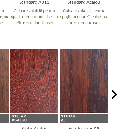
Standard A811
Standard Acajou
Stand
ntru
Culoare valabilă pentru
Culoare valabilă pentru
Culoare v
se, nu
spații interioare închise, nu
spații interioare închise, nu
spații inte
sei
către exteriorul casei
către exteriorul casei
către ex
5
Stejar Acajou
Furnir stejar Δ9
Stej