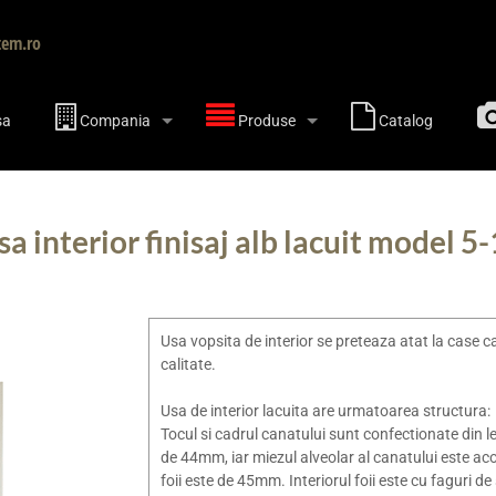
tem.ro
sa
Compania
Produse
Catalog
sa interior finisaj alb lacuit model 5
Usa vopsita de interior se preteaza atat la case c
calitate.
Usa de interior lacuita are urmatoarea structura:
Tocul si cadrul canatului sunt confectionate din le
de 44mm, iar miezul alveolar al canatului este a
foii este de 45mm. Interiorul foii este cu faguri d