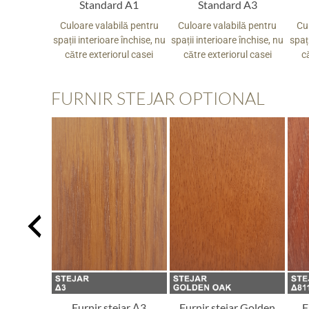
White
Standard A1
Standard A3
ilă pentru
Culoare valabilă pentru
Culoare valabilă pentru
Cu
e închise, nu
spații interioare închise, nu
spații interioare închise, nu
spați
rul casei
către exteriorul casei
către exteriorul casei
c
FURNIR STEJAR OPTIONAL
ejar Δ1
Furnir stejar Δ3
Furnir stejar Golden
F