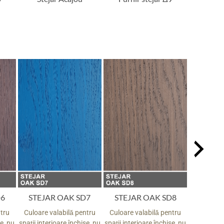
D6
STEJAR OAK SD7
STEJAR OAK SD8
STEJA
ntru
Culoare valabilă pentru
Culoare valabilă pentru
Culoare v
se, nu
spații interioare închise, nu
spații interioare închise, nu
spații inte