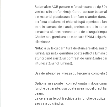
Balamalele AGB pe care le folosim sunt de tip 3D si 
vertical si in profunzime). Corpul acestor balamale
din material plastic auto lubrifiant si antioxidant,
perfecta a balamalei, chiar si după o perioada lun
intra in camasa de plastic, are incastrata in parte
o maxima alunecare constanta de-a lungul timpul
Cheder sau garnitura de etansare EPDM asigură o
silențioasă.
Notă:
la ușile cu garnitură de etanșare albă sau t
lumină aprinsă), garnitura poate reflecta lumina d
atunci când există un contrast de lumină între c
întunecată și hol luminat).
Usa de interior se livreaza cu feroneria complet
Optional usa poate fi confectionata in doua canat
functie de cerinte, usa poate avea model drept li
geam.
La cerere usile pot fi echipate in functie de utili
sau yala cu cilindru.