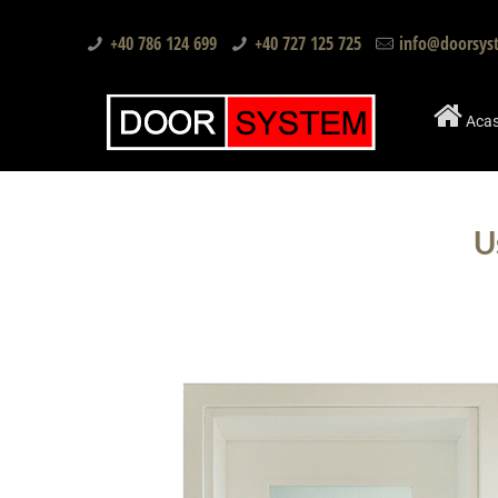
+40 786 124 699
+40 727 125 725
info@doorsys
Aca
U