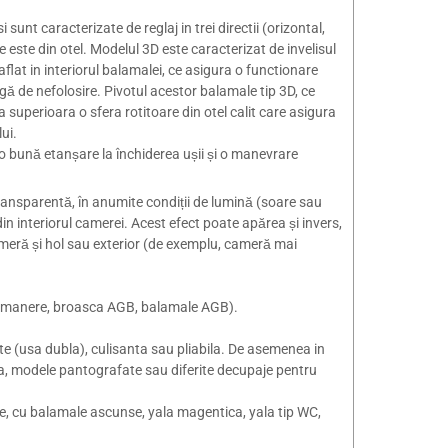
sunt caracterizate de reglaj in trei directii (orizontal,
 este din otel. Modelul 3D este caracterizat de invelisul
 aflat in interiorul balamalei, ce asigura o functionare
gă de nefolosire. Pivotul acestor balamale tip 3D, ce
a superioara o sfera rotitoare din otel calit care asigura
ui.
 bună etanșare la închiderea ușii și o manevrare
ransparentă, în anumite condiții de lumină (soare sau
in interiorul camerei. Acest efect poate apărea și invers,
ameră și hol sau exterior (de exemplu, cameră mai
a (manere, broasca AGB, balamale AGB).
e (usa dubla), culisanta sau pliabila. De asemenea in
sa, modele pantografate sau diferite decupaje pentru
zare, cu balamale ascunse, yala magentica, yala tip WC,