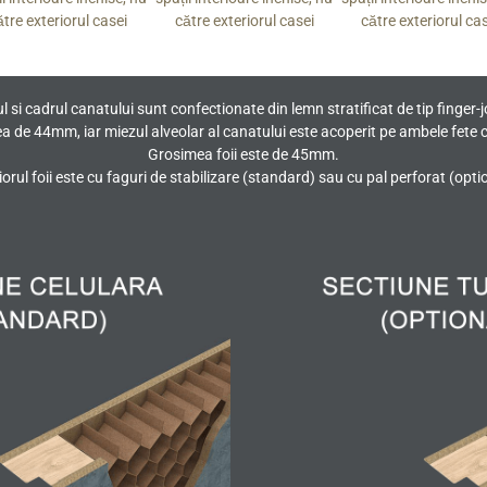
ătre exteriorul casei
către exteriorul casei
către exteriorul ca
l si cadrul canatului sunt confectionate din lemn stratificat de tip finger-j
ea de 44mm, iar miezul alveolar al canatului este acoperit pe ambele fete
Grosimea foii este de 45mm.
iorul foii este cu faguri de stabilizare (standard) sau cu pal perforat (opti