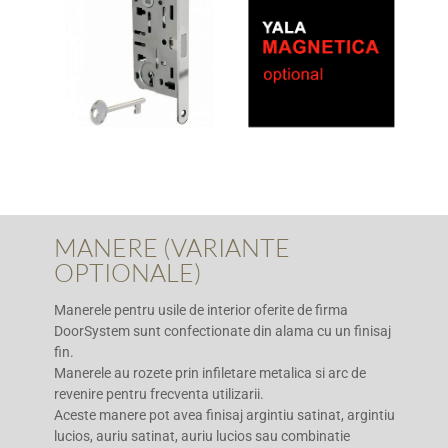
MANERE (VARIANTE
OPTIONALE)
Manerele pentru usile de interior oferite de firma
DoorSystem sunt confectionate din alama cu un finisaj
fin.
Manerele au rozete prin infiletare metalica si arc de
revenire pentru frecventa utilizarii.
Aceste manere pot avea finisaj argintiu satinat, argintiu
lucios, auriu satinat, auriu lucios sau combinatie