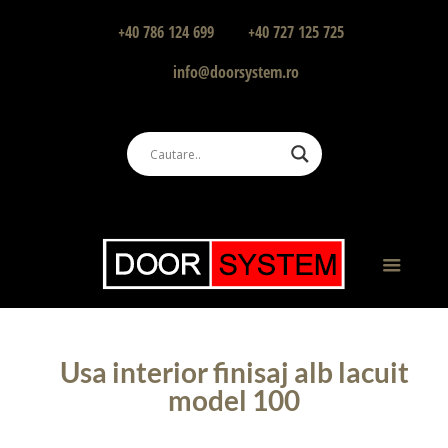
+40 786 124 699
+40 727 125 725
info@doorsystem.ro
Usa interior finisaj alb lacuit
model 100