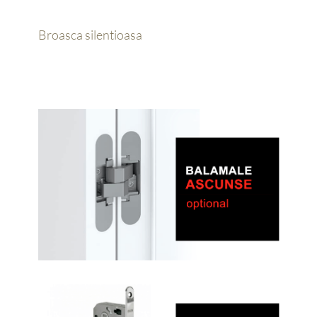
Broasca silentioasa