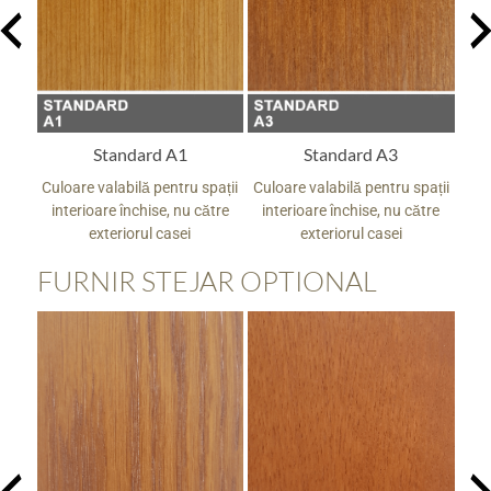
Standard A1
Standard A3
pații
Culoare valabilă pentru spații
Culoare valabilă pentru spații
Culo
tre
interioare închise, nu către
interioare închise, nu către
in
exteriorul casei
exteriorul casei
FURNIR STEJAR OPTIONAL