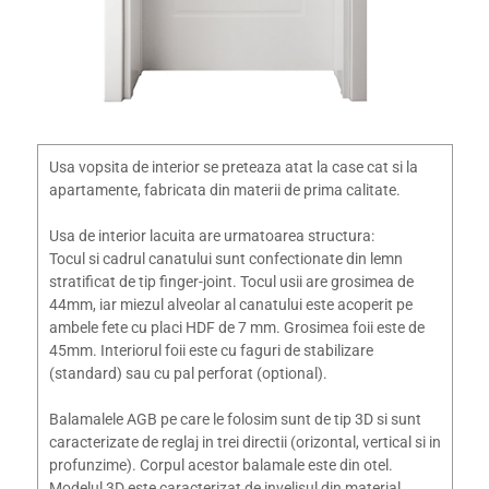
Usa vopsita de interior se preteaza atat la case cat si la
apartamente, fabricata din materii de prima calitate.
Usa de interior lacuita are urmatoarea structura:
Tocul si cadrul canatului sunt confectionate din lemn
stratificat de tip finger-joint. Tocul usii are grosimea de
44mm, iar miezul alveolar al canatului este acoperit pe
ambele fete cu placi HDF de 7 mm. Grosimea foii este de
45mm. Interiorul foii este cu faguri de stabilizare
(standard) sau cu pal perforat (optional).
Balamalele AGB pe care le folosim sunt de tip 3D si sunt
caracterizate de reglaj in trei directii (orizontal, vertical si in
profunzime). Corpul acestor balamale este din otel.
Modelul 3D este caracterizat de invelisul din material