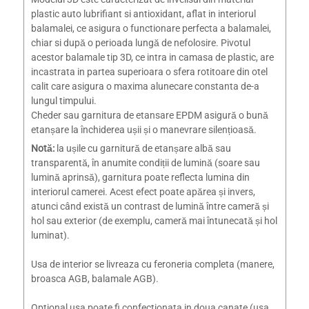
plastic auto lubrifiant si antioxidant, aflat in interiorul
balamalei, ce asigura o functionare perfecta a balamalei,
chiar si după o perioada lungă de nefolosire. Pivotul
acestor balamale tip 3D, ce intra in camasa de plastic, are
incastrata in partea superioara o sfera rotitoare din otel
calit care asigura o maxima alunecare constanta de-a
lungul timpului.
Cheder sau garnitura de etansare EPDM asigură o bună
etanșare la închiderea ușii și o manevrare silențioasă.
Notă:
la ușile cu garnitură de etanșare albă sau
transparentă, în anumite condiții de lumină (soare sau
lumină aprinsă), garnitura poate reflecta lumina din
interiorul camerei. Acest efect poate apărea și invers,
atunci când există un contrast de lumină între cameră și
hol sau exterior (de exemplu, cameră mai întunecată și hol
luminat).
Usa de interior se livreaza cu feroneria completa (manere,
broasca AGB, balamale AGB).
Optional usa poate fi confectionata in doua canate (usa