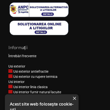
Informații
Întrebări frecvente
Usi exterior
Usi exterior antiefractie
Usi exterior cu rupere termica
Usi interior
Usi interior linia clasica
Usi interior furnir natural lacuite
×
Usi interior CPL 3D Matrix Heavy Line
Usi interior CPL 3D Matrix Slim Line
Acest site web folosește cookie-
Usi interior Filomuro
uri