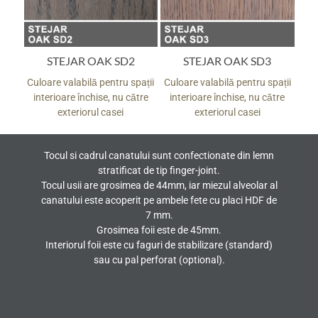
STEJAR OAK SD2
STEJAR OAK SD3
pații
Culoare valabilă pentru spații
Culoare valabilă pentru spații
Culo
tre
interioare închise, nu către
interioare închise, nu către
in
exteriorul casei
exteriorul casei
Tocul si cadrul canatului sunt confectionate din lemn
stratificat de tip finger-joint.
Tocul usii are grosimea de 44mm, iar miezul alveolar al
canatului este acoperit pe ambele fete cu placi HDF de
7 mm.
Grosimea foii este de 45mm.
Interiorul foii este cu faguri de stabilizare (standard)
sau cu pal perforat (optional).