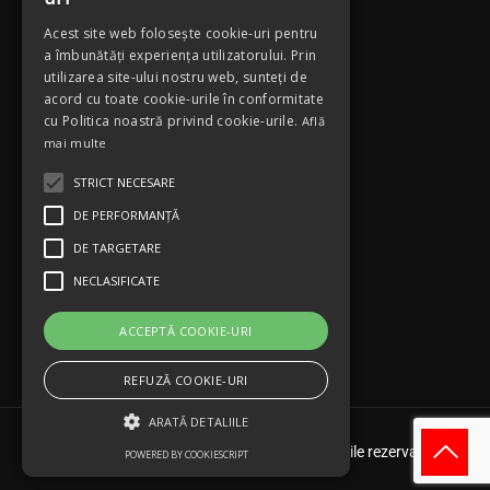
Usi interior Polymerico
Acest site web folosește cookie-uri pentru
a îmbunătăți experiența utilizatorului. Prin
Politici
utilizarea site-ului nostru web, sunteți de
acord cu toate cookie-urile în conformitate
Termeni si conditii
cu Politica noastră privind cookie-urile.
Află
mai multe
Politică de confidențialitate
STRICT NECESARE
Politica de cookies
DE PERFORMANȚĂ
Politica de securitate a datelor personale
DE TARGETARE
NECLASIFICATE
CEC BANK/SUC.BASARAB
ACCEPTĂ COOKIE-URI
RO05CECEB10630RON3745731
Capital Social 200 lei
REFUZĂ COOKIE-URI
ARATĂ DETALIILE
© 2005-2024 DOOR SYSTEM. Toate drepturile rezervate.
POWERED BY COOKIESCRIPT