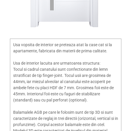
Usa vopsita de interior se preteaza atat la case cat si la
apartamente, fabricata din materii de prima calitate.
Usa de interior lacuita are urmatoarea structura:
Tocul si cadrul canatului sunt confectionate din lemn
stratificat de tip finger-joint. Tocul usii are grosimea de
44mm, iar miezul alveolar al canatului este acoperit pe
ambele fete cu placi HDF de 7 mm. Grosimea foii este de
45mm. Interiorul foii este cu faguri de stabilizare
(standard) sau cu pal perforat (optional).
Balamalele AGB pe care le folosim sunt de tip 3D si sunt
caracterizate de reglaj in trei directii (orizontal, vertical si in
profunzime). Corpul acestor balamale este din otel.
Modelul 3D este caracterizat de invelisul din material