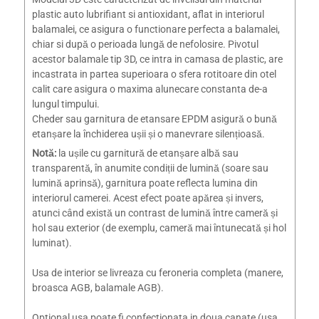
plastic auto lubrifiant si antioxidant, aflat in interiorul
balamalei, ce asigura o functionare perfecta a balamalei,
chiar si după o perioada lungă de nefolosire. Pivotul
acestor balamale tip 3D, ce intra in camasa de plastic, are
incastrata in partea superioara o sfera rotitoare din otel
calit care asigura o maxima alunecare constanta de-a
lungul timpului.
Cheder sau garnitura de etansare EPDM asigură o bună
etanșare la închiderea ușii și o manevrare silențioasă.
Notă:
la ușile cu garnitură de etanșare albă sau
transparentă, în anumite condiții de lumină (soare sau
lumină aprinsă), garnitura poate reflecta lumina din
interiorul camerei. Acest efect poate apărea și invers,
atunci când există un contrast de lumină între cameră și
hol sau exterior (de exemplu, cameră mai întunecată și hol
luminat).
Usa de interior se livreaza cu feroneria completa (manere,
broasca AGB, balamale AGB).
Optional usa poate fi confectionata in doua canate (usa