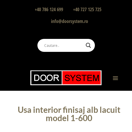
+40 786 124 699
+40 727 125 725
info@doorsystem.ro
Usa interior finisaj alb lacuit
model 1-600