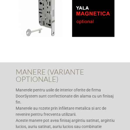
MANERE (VARIANTE
OPTIONALE)
Manerele pentru usile de interior oferite de firma
DoorSystem sunt confectionate din alama cu un finisaj
fin.
Manerele au rozete prin infiletare metalica si arc de
revenire pentru frecventa utilizarii.
Aceste manere pot avea finisaj argintiu satinat, argintiu
lucios, auriu satinat, auriu lucios sau combinatie