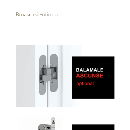
Broasca silentioasa