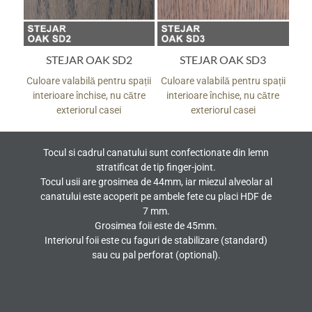
STEJAR OAK SD2
STEJAR OAK SD3
pații
Culoare valabilă pentru spații
Culoare valabilă pentru spații
Culo
tre
interioare închise, nu către
interioare închise, nu către
in
exteriorul casei
exteriorul casei
Tocul si cadrul canatului sunt confectionate din lemn
stratificat de tip finger-joint.
Tocul usii are grosimea de 44mm, iar miezul alveolar al
canatului este acoperit pe ambele fete cu placi HDF de
7 mm.
Grosimea foii este de 45mm.
Interiorul foii este cu faguri de stabilizare (standard)
sau cu pal perforat (optional).