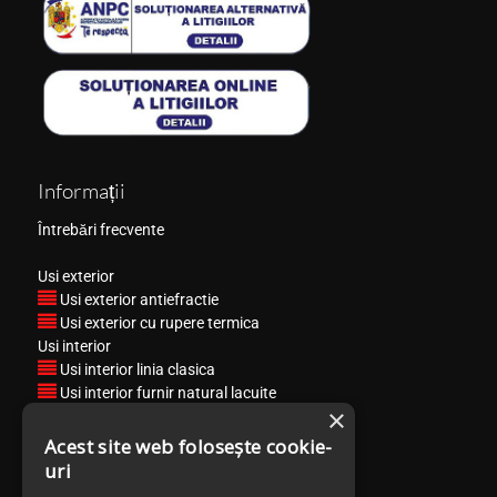
Informații
Întrebări frecvente
Usi exterior
Usi exterior antiefractie
Usi exterior cu rupere termica
Usi interior
Usi interior linia clasica
Usi interior furnir natural lacuite
×
Usi interior CPL 3D Matrix Heavy Line
Usi interior CPL 3D Matrix Slim Line
Acest site web folosește cookie-
Usi interior Filomuro
uri
Usi interior Polymerico