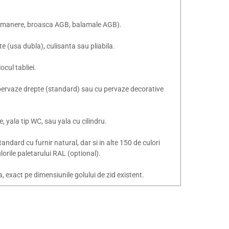
a (manere, broasca AGB, balamale AGB).
e (usa dubla), culisanta sau pliabila.
ocul tabliei.
u pervaze drepte (standard) sau cu pervaze decorative
re, yala tip WC, sau yala cu cilindru.
andard cu furnir natural, dar si in alte 150 de culori
orile paletarului RAL (optional).
exact pe dimensiunile golului de zid existent.