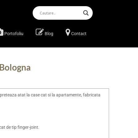
Portofoliu
Blog
Contact
l Bologna
se preteaza atat la case cat si la apartamente, fabricata
at de tip finger-joint.