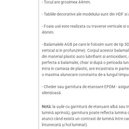
- Tocul are grosimea 44mm.
- Tabliile decorative ale modelului sunt din HDF 
- Foaia usii este realizata cu traverse verticale si
46mm.
- Balamalele AGB pe care le folosim sunt de tip 3D s
vertical si in profunzime). Corpul acestor balamale
din material plastic auto lubrifiant si antioxidant,
perfecta a balamalei, chiar si după o perioada lun
intra in camasa de plastic, are incastrata in parte
o maxima alunecare constanta de-a lungul timpul
- Cheder sau garnitura de etansare EPDM - asigur
silențioasă.
Notă:
la ușile cu garnitură de etanșare albă sau t
lumină aprinsă), garnitura poate reflecta lumina d
atunci când există un contrast de lumină între c
întunecată și hol luminat).