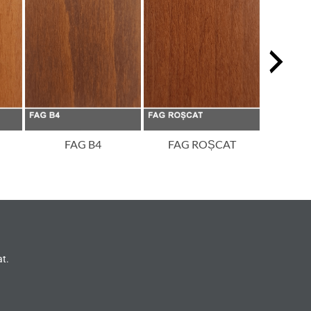
FAG B4
FAG ROȘCAT
STEJA
OP
at.