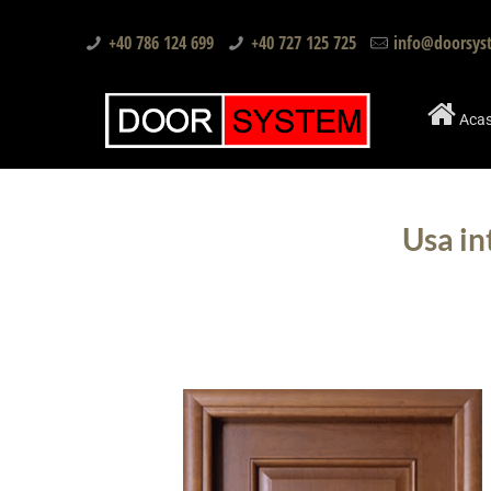
+40 786 124 699
+40 727 125 725
info@doorsys
Aca
Usa in