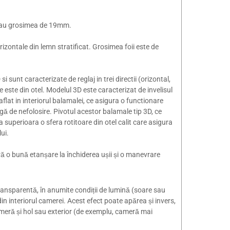
si au grosimea de 19mm.
 orizontale din lemn stratificat. Grosimea foii este de
i sunt caracterizate de reglaj in trei directii (orizontal,
 este din otel. Modelul 3D este caracterizat de invelisul
 aflat in interiorul balamalei, ce asigura o functionare
gă de nefolosire. Pivotul acestor balamale tip 3D, ce
a superioara o sfera rotitoare din otel calit care asigura
ui.
ă o bună etanșare la închiderea ușii și o manevrare
ransparentă, în anumite condiții de lumină (soare sau
in interiorul camerei. Acest efect poate apărea și invers,
ameră și hol sau exterior (de exemplu, cameră mai