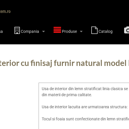
tem.ro
sa
Compania
Produse
Catalog
terior cu finisaj furnir natural mode
Usa de interior din lemn stratificat linia clasica 
din materii de prima calitate.
Usa de interior lacuita are urmatoarea structura:
Tocul si foaia sunt confectionate din lemn stratific