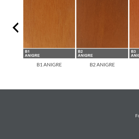
PSIT
B1 ANIGRE
B2 ANIGRE
Fo