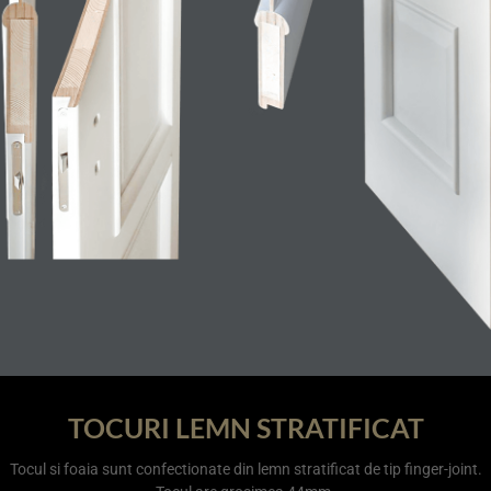
TOCURI LEMN STRATIFICAT
Tocul si foaia sunt confectionate din lemn stratificat de tip finger-joint.