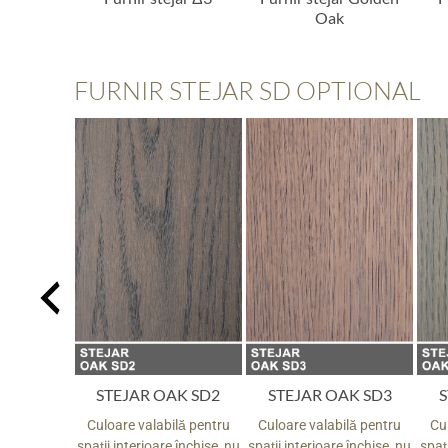
Oak
FURNIR STEJAR SD OPTIONAL
AK SD1
STEJAR OAK SD2
STEJAR OAK SD3
S
ilă pentru
Culoare valabilă pentru
Culoare valabilă pentru
Cu
e închise, nu
spații interioare închise, nu
spații interioare închise, nu
spați