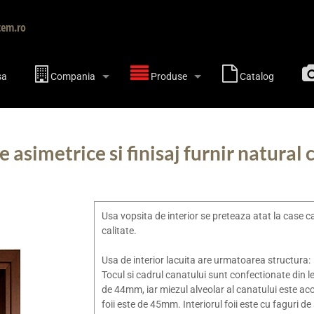
tem.ro
sa
Compania
Produse
Catalog
e asimetrice si finisaj furnir natura
Usa vopsita de interior se preteaza atat la case c
calitate.
Usa de interior lacuita are urmatoarea structura:
Tocul si cadrul canatului sunt confectionate din le
de 44mm, iar miezul alveolar al canatului este a
foii este de 45mm. Interiorul foii este cu faguri d