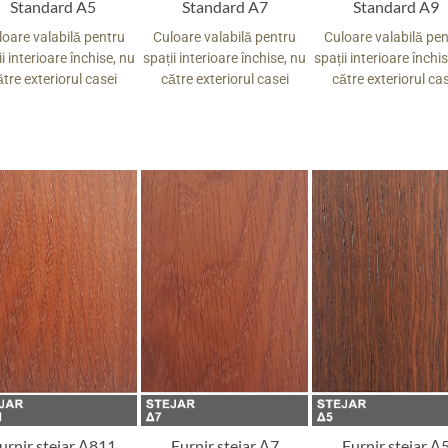
Standard A5
Standard A7
Standard A9
loare valabilă pentru
Culoare valabilă pentru
Culoare valabilă pe
i interioare închise, nu
spații interioare închise, nu
spații interioare închi
ătre exteriorul casei
către exteriorul casei
către exteriorul ca
urnir stejar Δ811
Furnir stejar Δ7
Furnir stejar Δ