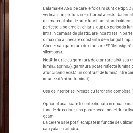
Balamalele AGB pe care le folosim sunt de tip 3D si 
vertical si in profunzime). Corpul acestor balamale
din material plastic auto lubrifiant si antioxidant,
perfecta a balamalei, chiar si după o perioada lun
intra in camasa de plastic, are incastrata in parte
o maxima alunecare constanta de-a lungul timpul
Cheder sau garnitura de etansare EPDM asigură o
silențioasă.
Notă:
la ușile cu garnitură de etanșare albă sau t
lumină aprinsă), garnitura poate reflecta lumina d
atunci când există un contrast de lumină între c
întunecată și hol luminat).
Usa de interior se livreaza cu feroneria complet
Optional usa poate fi confectionata in doua canat
functie de cerinte, usa poate avea model drept li
geam.
La cerere usile pot fi echipate in functie de utili
sau yala cu cilindru.