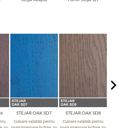
D6
STEJAR OAK SD7
STEJAR OAK SD8
STEJA
ntru
Culoare valabilă pentru
Culoare valabilă pentru
Culoare v
se, nu
spații interioare închise, nu
spații interioare închise, nu
spații inte