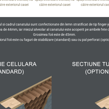
ătre exteriorul casei
către exteriorul casei
către exteriorul ca
l si cadrul canatului sunt confectionate din lemn stratificat de tip finger-j
ea de 44mm, iar miezul alveolar al canatului este acoperit pe ambele fete
Grosimea foii este de 45mm.
iorul foii este cu faguri de stabilizare (standard) sau cu pal perforat (opti