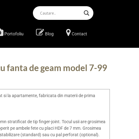
Portofoliu
Blog
Contact
l cu fanta de geam model 7-99
at si la apartamente, fabricata din materii de prima
mn stratificat de tip finger-joint. Tocul usii are grosimea
coperit pe ambele fete cu placi HDF de 7 mm. Grosimea
e stabilizare (standard) sau cu pal perforat (optional).