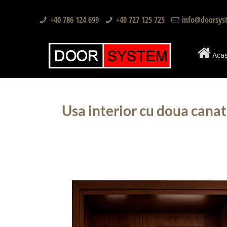
+40 786 124 699
+40 727 125 725
info@doorsys
Aca
Usa interior cu doua canat