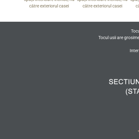
rul casei
către exteriorul casei
către exteriorul casei
c
Tocu
Tocul usii are grosim
Inter