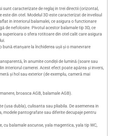
sunt caracterizate de reglaj in trei directii (orizontal,
 este din otel. Modelul 3D este caracterizat de invelisul
 aflat in interiorul balamalei, ce asigura o functionare
gă de nefolosire. Pivotul acestor balamale tip 3D, ce
a superioara o sfera rotitoare din otel calit care asigura
ui.
 bună etanșare la închiderea ușii și o manevrare
ransparentă, în anumite condiții de lumină (soare sau
in interiorul camerei. Acest efect poate apărea și invers,
ameră și hol sau exterior (de exemplu, cameră mai
a (manere, broasca AGB, balamale AGB).
e (usa dubla), culisanta sau pliabila. De asemenea in
sa, modele pantografate sau diferite decupaje pentru
zare, cu balamale ascunse, yala magentica, yala tip WC,