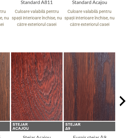
Standard A811
Standard Acajou
Stand
ntru
Culoare valabilă pentru
Culoare valabilă pentru
Culoare v
se, nu
spații interioare închise, nu
spații interioare închise, nu
spații inte
sei
către exteriorul casei
către exteriorul casei
către ex
5
Stejar Acajou
Furnir stejar Δ9
Stej