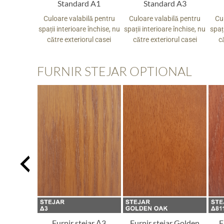
White
Standard A1
Standard A3
ilă pentru
Culoare valabilă pentru
Culoare valabilă pentru
Cu
e închise, nu
spații interioare închise, nu
spații interioare închise, nu
spați
rul casei
către exteriorul casei
către exteriorul casei
c
FURNIR STEJAR OPTIONAL
ejar Δ1
Furnir stejar Δ3
Furnir stejar Golden
F