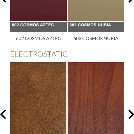
EC
603 COSMOS NUBIA
605 COSMOS ATLAS
6
ELECTROSTATIC