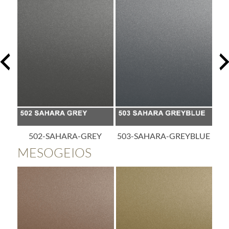
Y
503-SAHARA-GREYBLUE
504-SAHARA-BLUE
5
MESOGEIOS