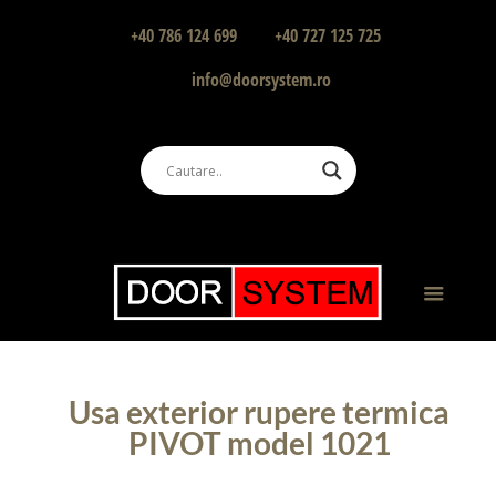
+40 786 124 699
+40 727 125 725
info@doorsystem.ro
Usa exterior rupere termica
PIVOT model 1021