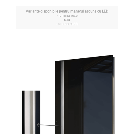
Variante disponibile pentru manerul ascuns cu LED
- lumina rece
sau
- lumina calda