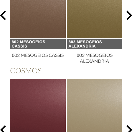
SIS
803 MESOGEIOS
804 MESOGEIOS
ALEXANDRIA
ALICANTE
COSMOS