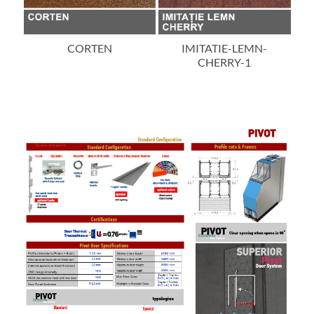
IMITATIE-LEMN-
IMITATIE-LEMN-NUC-
im
CHERRY-1
DESCHIS-1