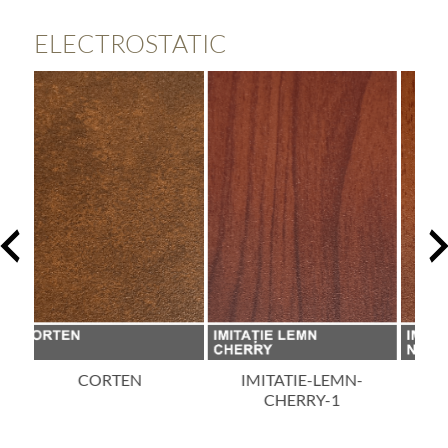
ELECTROSTATIC
IMITATIE-LEMN-
IMITATIE-LEMN-NUC-
im
CHERRY-1
DESCHIS-1