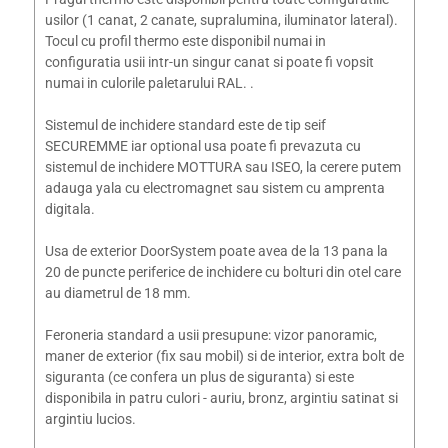
usilor (1 canat, 2 canate, supralumina, iluminator lateral).
Tocul cu profil thermo este disponibil numai in
configuratia usii intr-un singur canat si poate fi vopsit
numai in culorile paletarului RAL. .
Sistemul de inchidere standard este de tip seif
SECUREMME iar optional usa poate fi prevazuta cu
sistemul de inchidere MOTTURA sau ISEO, la cerere putem
adauga yala cu electromagnet sau sistem cu amprenta
digitala.
Usa de exterior DoorSystem poate avea de la 13 pana la
20 de puncte periferice de inchidere cu bolturi din otel care
au diametrul de 18 mm.
Feroneria standard a usii presupune: vizor panoramic,
maner de exterior (fix sau mobil) si de interior, extra bolt de
siguranta (ce confera un plus de siguranta) si este
disponibila in patru culori - auriu, bronz, argintiu satinat si
argintiu lucios.