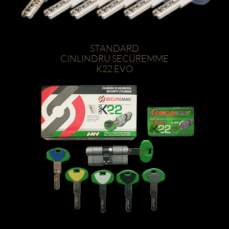
STANDARD
CINLINDRU SECUREMME
K22 EVO