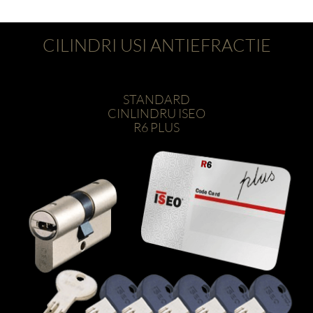
CILINDRI USI ANTIEFRACTIE
STANDARD
CINLINDRU ISEO
R6 PLUS