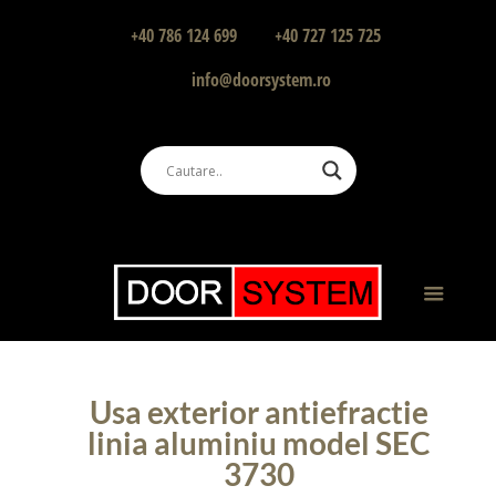
+40 786 124 699
+40 727 125 725
info@doorsystem.ro
Usa exterior antiefractie
linia aluminiu model SEC
3730