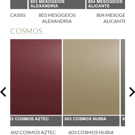
SIS
803 MESOGEIOS
804 MESOGEIOS
ALEXANDRIA
ALICANTE
COSMOS
EC
603 COSMOS NUBIA
605 COSMOS ATLAS
6