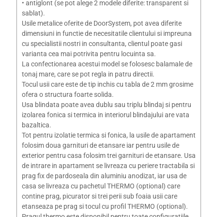
• antiglont (se pot alege 2 modele diferite: transparent si
sablat).
Usile metalice oferite de DoorSystem, pot avea diferite
dimensiuni in functie de necesitatile clientului si impreuna
cu specialistii nostri in consultanta, clientul poate gasi
varianta cea mai potrivita pentru locuinta sa.
La confectionarea acestui model se folosesc balamale de
tonaj mare, care se pot regla in patru directii.
Tocul usii care este de tip inchis cu tabla de 2 mm grosime
ofera o structura foarte solida.
Usa blindata poate avea dublu sau triplu blindaj si pentru
izolarea fonica si termica in interiorul blindajului are vata
bazaltica.
Tot pentru izolatie termica si fonica, la usile de apartament
folosim doua garnituri de etansare iar pentru usile de
exterior pentru casa folosim trei garnituri de etansare. Usa
de intrare in apartament se livreaza cu periere tractabila si
prag fix de pardoseala din aluminiu anodizat, iar usa de
casa se livreaza cu pachetul THERMO (optional) care
contine prag, picurator si trei perii sub foaia usii care
etanseaza pe prag si tocul cu profil THERMO (optional).
Pragul thermo este disponibil pentru toate configuratiile