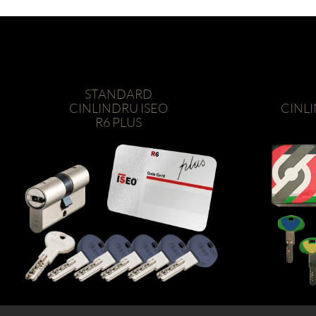
STANDARD
CINLINDRU ISEO
CINL
R6 PLUS