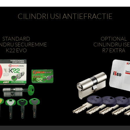
CILINDRI USI ANTIEFRACTIE
STANDARD
OPTIONAL
INDRU SECUREMME
CINLINDRU IS
K22 EVO
R7 EXTRA