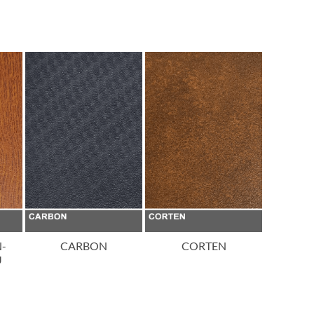
N-
CARBON
CORTEN
IMITA
U
CH