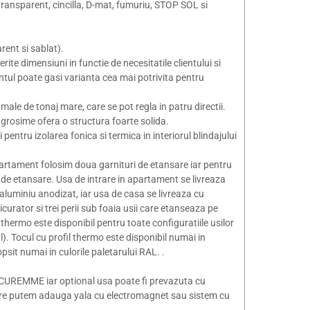
: transparent, cincilla, D-mat, fumuriu, STOP SOL si
rent si sablat).
ite dimensiuni in functie de necesitatile clientului si
entul poate gasi varianta cea mai potrivita pentru
le de tonaj mare, care se pot regla in patru directii.
m grosime ofera o structura foarte solida.
pentru izolarea fonica si termica in interiorul blindajului
 apartament folosim doua garnituri de etansare iar pentru
i de etansare. Usa de intrare in apartament se livreaza
 aluminiu anodizat, iar usa de casa se livreaza cu
urator si trei perii sub foaia usii care etanseaza pe
thermo este disponibil pentru toate configuratiile usilor
l). Tocul cu profil thermo este disponibil numai in
opsit numai in culorile paletarului RAL. .
SECUREMME iar optional usa poate fi prevazuta cu
ere putem adauga yala cu electromagnet sau sistem cu