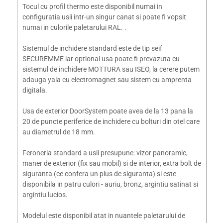
Tocul cu profil thermo este disponibil numai in
configuratia usii intr-un singur canat si poate fi vopsit
numai in culorile paletarului RAL. .
Sistemul de inchidere standard este de tip seif
SECUREMME iar optional usa poate fi prevazuta cu
sistemul de inchidere MOTTURA sau ISEO, la cerere putem
adauga yala cu electromagnet sau sistem cu amprenta
digitala.
Usa de exterior DoorSystem poate avea de la 13 pana la
20 de puncte periferice de inchidere cu bolturi din otel care
au diametrul de 18 mm.
Feroneria standard a usii presupune: vizor panoramic,
maner de exterior (fix sau mobil) si de interior, extra bolt de
siguranta (ce confera un plus de siguranta) si este
disponibila in patru culori - auriu, bronz, argintiu satinat si
argintiu lucios.
Modelul este disponibil atat in nuantele paletarului de