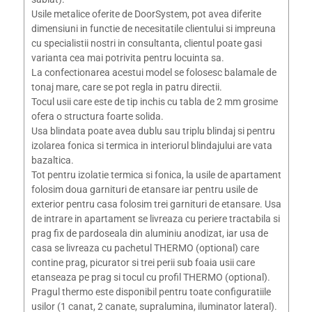
Usile metalice oferite de DoorSystem, pot avea diferite
dimensiuni in functie de necesitatile clientului si impreuna
cu specialistii nostri in consultanta, clientul poate gasi
varianta cea mai potrivita pentru locuinta sa.
La confectionarea acestui model se folosesc balamale de
tonaj mare, care se pot regla in patru directii.
Tocul usii care este de tip inchis cu tabla de 2 mm grosime
ofera o structura foarte solida.
Usa blindata poate avea dublu sau triplu blindaj si pentru
izolarea fonica si termica in interiorul blindajului are vata
bazaltica.
Tot pentru izolatie termica si fonica, la usile de apartament
folosim doua garnituri de etansare iar pentru usile de
exterior pentru casa folosim trei garnituri de etansare. Usa
de intrare in apartament se livreaza cu periere tractabila si
prag fix de pardoseala din aluminiu anodizat, iar usa de
casa se livreaza cu pachetul THERMO (optional) care
contine prag, picurator si trei perii sub foaia usii care
etanseaza pe prag si tocul cu profil THERMO (optional).
Pragul thermo este disponibil pentru toate configuratiile
usilor (1 canat, 2 canate, supralumina, iluminator lateral).