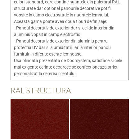
culori standard, care contine nuantele din paletarul RAL
structurate dar optional panourile decorative pot fi
vopsite in camp electrostatic in nuantele lemnului.
Aceasta gama poate avea doua tipuri de finisaje:
- Panoul decorativ de exterior dar si cel de interior din
aluminiu vopsit in camp electrostic
- Panoul decorativ de exterior din aluminiu pentru
protectia UV dar si a umiditatii, iar la interior panou
furniruit in diferite esente lemnoase.
Usa blindata prezentata de Doorsystem, satisface si cele
mai exigente cerinte deoarece se confectioneaza strict
personalizat la cererea clientului.
RAL STRUCTURA