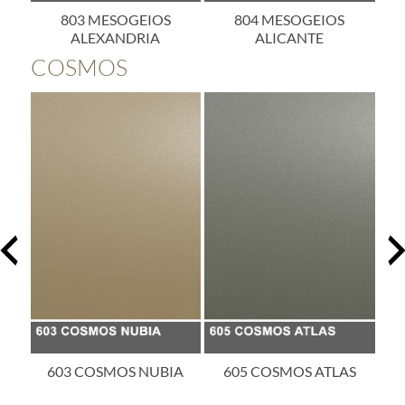
SIS
803 MESOGEIOS
804 MESOGEIOS
ALEXANDRIA
ALICANTE
COSMOS
EC
603 COSMOS NUBIA
605 COSMOS ATLAS
6