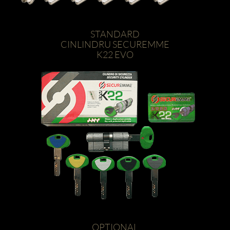
STANDARD
CINLINDRU SECUREMME
K22 EVO
OPTIONAL