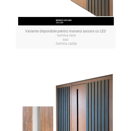
Variante disponibile pentru manerul ascuns cu LED
- lumina rece
sau
- lumina calda