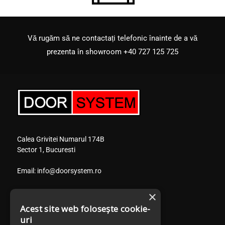
Vă rugăm să ne contactați telefonic înainte de a vă
prezenta în showroom
+40 727 125 725
Calea Grivitei Numarul 174B
Sector 1, Bucuresti
Email:
info@doorsystem.ro
Tel. fix:
+40 314 380 805
×
Tel. mob:
+40 786 124 699
Acest site web folosește cookie-
Tel. mob:
+40 727 125 725
uri