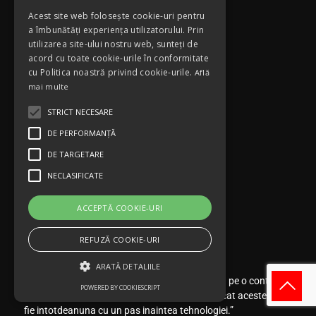
Program
Acest site web folosește cookie-uri pentru
a îmbunătăți experiența utilizatorului. Prin
Luni-Vineri: 10:00-17:00
utilizarea site-ului nostru web, sunteți de
Sambata: 10:00 - 14:00
acord cu toate cookie-urile în conformitate
Duminica: inchis
cu Politica noastră privind cookie-urile.
Află
mai multe
STRICT NECESARE
DE PERFORMANȚĂ
DE TARGETARE
NECLASIFICATE
ACCEPTĂ COOKIE-URI
Magazinul meu
REFUZĂ COOKIE-URI
ARATĂ DETALIILE
“ Activitatea companiei noastre este focalizata pe o continua
POWERED BY COOKIESCRIPT
rafinare si imbunatatire a produselor, astfel incat acestea sa
fie intotdeanuna cu un pas inaintea tehnologiei.”