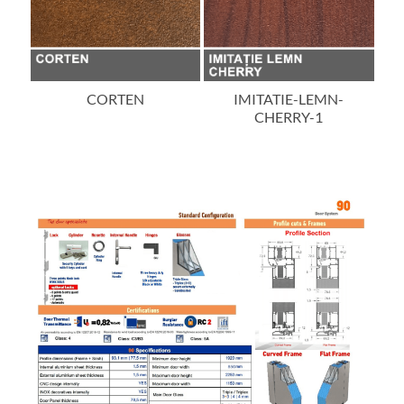
IMITATIE-LEMN-
IMITATIE-LEMN-NUC-
im
CHERRY-1
DESCHIS-1