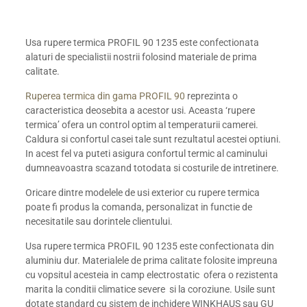
Usa rupere termica PROFIL 90 1235 este confectionata
alaturi de specialistii nostrii folosind materiale de prima
calitate.
Ruperea termica din gama PROFIL 90
reprezinta o
caracteristica deosebita a acestor usi. Aceasta ‘rupere
termica’ ofera un control optim al temperaturii camerei.
Caldura si confortul casei tale sunt rezultatul acestei optiuni.
In acest fel va puteti asigura confortul termic al caminului
dumneavoastra scazand totodata si costurile de intretinere.
Oricare dintre modelele de usi exterior cu rupere termica
poate fi produs la comanda, personalizat in functie de
necesitatile sau dorintele clientului.
Usa rupere termica PROFIL 90 1235 este confectionata din
aluminiu dur. Materialele de prima calitate folosite impreuna
cu vopsitul acesteia in camp electrostatic ofera o rezistenta
marita la conditii climatice severe si la coroziune. Usile sunt
dotate standard cu sistem de inchidere WINKHAUS sau GU