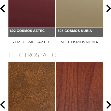
EC
603 COSMOS NUBIA
605 COSMOS ATLAS
6
ELECTROSTATIC