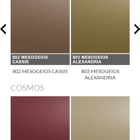
SIS
803 MESOGEIOS
804 MESOGEIOS
ALEXANDRIA
ALICANTE
COSMOS