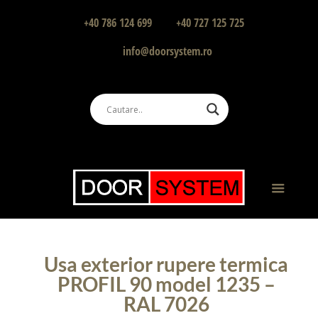
+40 786 124 699
+40 727 125 725
info@doorsystem.ro
Usa exterior rupere termica
PROFIL 90 model 1235 –
RAL 7026