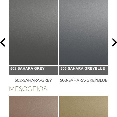
Y
503-SAHARA-GREYBLUE
504-SAHARA-BLUE
5
MESOGEIOS